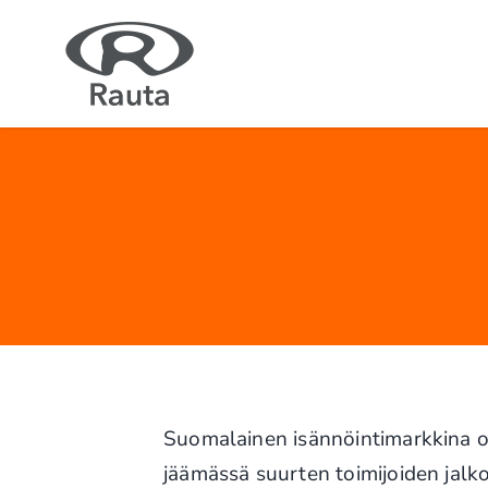
Skip
to
content
Suomalainen isännöintimarkkina on
jäämässä suurten toimijoiden jalko