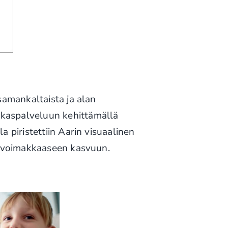
 samankaltaista ja alan
akaspalveluun kehittämällä
a piristettiin Aarin visuaalinen
an voimakkaaseen kasvuun.