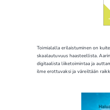
Toimialalla erilaistuminen on kuit
skaalautuvuus haasteellista. Aar
digitaalista liiketoimintaa ja autt
ilme erottuvaksi ja väreiltään rai