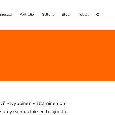
nnusala
Portfolio
Galleria
Blogi
Tekijät
lvi” -tyyppinen yrittäminen on
y on yksi muutoksen tekijöistä.