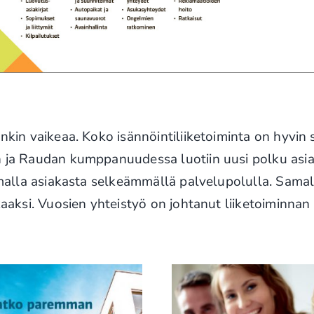
enkin vaikeaa. Koko isännöintiliiketoiminta on hyvin
in ja Raudan kumppanuudessa luotiin uusi polku asi
amalla asiakasta selkeämmällä palvelupolulla. Samall
kkaaksi. Vuosien yhteistyö on johtanut liiketoiminn