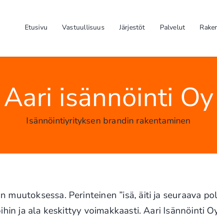
Etusivu
Vastuullisuus
Järjestöt
Palvelut
Rake
Aari isännöinti Oy
Isännöintiyrityksen brandin rakentaminen
 muutoksessa. Perinteinen ”isä, äiti ja seuraava po
ihin ja ala keskittyy voimakkaasti. Aari Isännöinti O