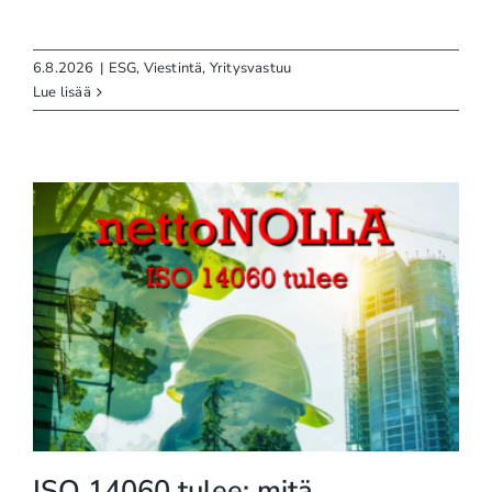
6.8.2026
|
ESG
,
Viestintä
,
Yritysvastuu
Lue lisää
ISO 14060 tulee: mitä