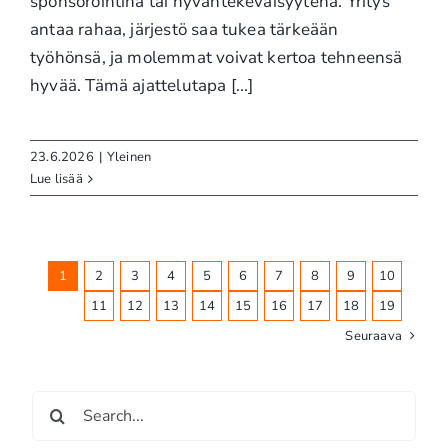
sponsorointina tai hyväntekeväisyytenä. Yritys
antaa rahaa, järjestö saa tukea tärkeään
työhönsä, ja molemmat voivat kertoa tehneensä
hyvää. Tämä ajattelutapa [...]
23.6.2026
|
Yleinen
Lue lisää
1
2
3
4
5
6
7
8
9
10
11
12
13
14
15
16
17
18
19
Seuraava
Etsi
...