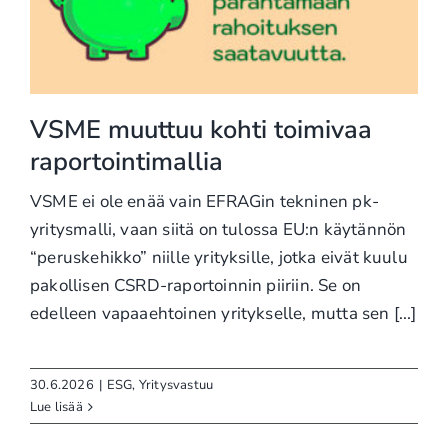
VSME muuttuu kohti toimivaa
raportointimallia
VSME ei ole enää vain EFRAGin tekninen pk-
yritysmalli, vaan siitä on tulossa EU:n käytännön
“peruskehikko” niille yrityksille, jotka eivät kuulu
pakollisen CSRD-raportoinnin piiriin. Se on
edelleen vapaaehtoinen yritykselle, mutta sen [...]
30.6.2026
|
ESG
,
Yritysvastuu
Lue lisää