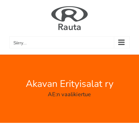
Skip
to
content
Siirry...
Akavan Erityisalat ry
AE:n vaalikiertue