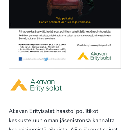
Akavan Erityisalat haastoi poliitikot
keskusteluun oman jäsenistönsä kannalta
keskeisimmistä aiheista. AE:n jäsenet saivat