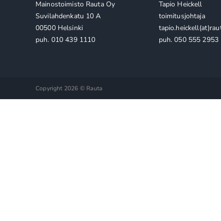
Mainostoimisto Rauta Oy
Tapio Heickell
Suvilahdenkatu 10 A
toimitusjohtaja
00500 Helsinki
tapio.heickell(at)raut
puh. 010 439 1110
puh. 050 555 2953
Copyright 2026 © Rauta