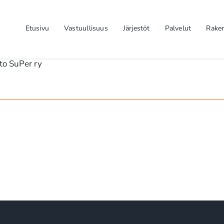
Etusivu
Vastuullisuus
Järjestöt
Palvelut
Rake
tto SuPer ry