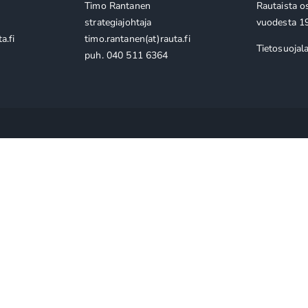
Timo Rantanen
Rautaista o
strategiajohtaja
vuodesta 1
a.fi
timo.rantanen(at)rauta.fi
Tietosuojal
puh. 040 511 6364