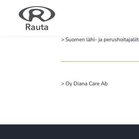
Skip
to
content
> Suomen lähi- ja perushoitajalii
> Oy Diana Care Ab