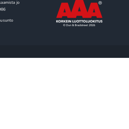
saamista jo
986
ausunto