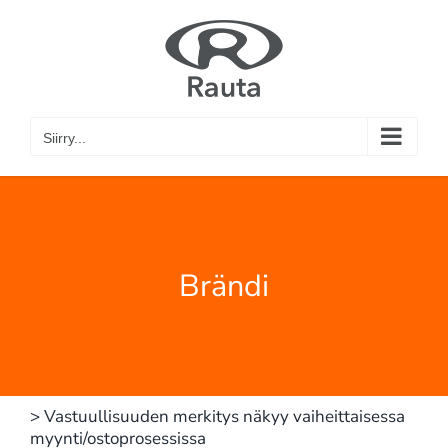
Skip
to
content
Siirry...
Brändi
> Vastuullisuuden merkitys näkyy vaiheittaisessa
myynti/ostoprosessissa