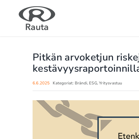
Skip
to
content
Pitkän arvoketjun riske
kestävyysraportoinnill
6.6.2025
Kategoriat:
Brändi
,
ESG
,
Yritysvastuu