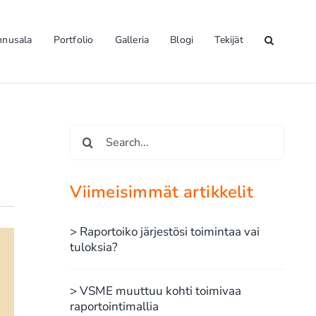
nnusala
Portfolio
Galleria
Blogi
Tekijät
Etsi
...
Viimeisimmät artikkelit
> Raportoiko järjestösi toimintaa vai
tuloksia?
> VSME muuttuu kohti toimivaa
raportointimallia