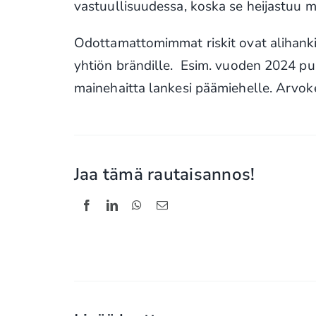
vastuullisuudessa, koska se heijastuu my
Odottamattomimmat riskit ovat alihankin
yhtiön brändille. Esim. vuoden 2024 puh
mainehaitta lankesi päämiehelle. Arvoke
Jaa tämä rautaisannos!