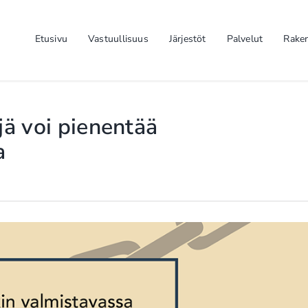
Etusivu
Vastuullisuus
Järjestöt
Palvelut
Rake
jä voi pienentää
a