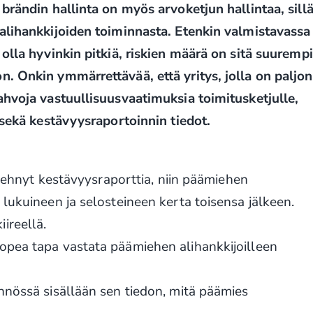
 brändin hallinta on myös arvoketjun hallintaa, sill
 alihankkijoiden toiminnasta. Etenkin valmistavassa
olla hyvinkin pitkiä, riskien määrä on sitä suurempi
. Onkin ymmärrettävää, että yritys, jolla on paljon
ahvoja vastuullisuusvaatimuksia toimitusketjulle,
t sekä kestävyysraportoinnin tiedot.
e tehnyt kestävyysraporttia, niin päämiehen
 lukuineen ja selosteineen kerta toisensa jälkeen.
ireellä.
opea tapa vastata päämiehen alihankkijoilleen
nnössä sisällään sen tiedon, mitä päämies