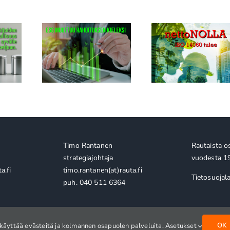
n ESG-
ISO 14060 tulee: mitä
VSME muuttuu 
 kiristyy:
suomalaisen
toimivaa
en yritys
rakentamisen pitäisi
raportointima
a sen
ymmärtää
ottelussa
nettonollasta?
Timo Rantanen
Rautaista o
strategiajohtaja
vuodesta 1
a.fi
timo.rantanen(at)rauta.fi
Tietosuojal
puh. 040 511 6364
OK
käyttää evästeitä ja kolmannen osapuolen palveluita.
Asetukset