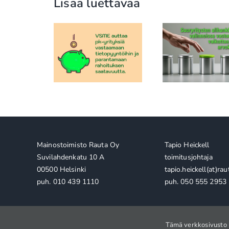
Lisää luettavaa
Pankkie
uuttuu kohti
Vaikuttavuus on uusi
raportointi
toimivaa
tapa todistaa
suomalain
tointimallia
toimitusketjukelpoisuus
huoma
lainaneuv
Mainostoimisto Rauta Oy
Tapio Heickell
Suvilahdenkatu 10 A
toimitusjohtaja
00500 Helsinki
tapio.heickell(at)raut
puh. 010 439 1110
puh. 050 555 2953
Tämä verkkosivusto 