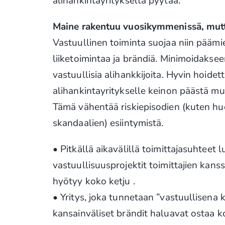
alihankintayritykseltä pyytää.
Maine rakentuu vuosikymmenissä, mutt
Vastuullinen toiminta suojaa niin päämi
liiketoimintaa ja brändiä. Minimoidaksee
vastuullisia alihankkijoita. Hyvin hoidet
alihankintayritykselle keinon päästä muk
Tämä vähentää riskiepisodien (kuten hu
skandaalien) esiintymistä.
• Pitkällä aikavälillä toimittajasuhteet l
vastuullisuusprojektit toimittajien kanssa
hyötyy koko ketju .
• Yritys, joka tunnetaan ”vastuullisena 
kansainväliset brändit haluavat ostaa k