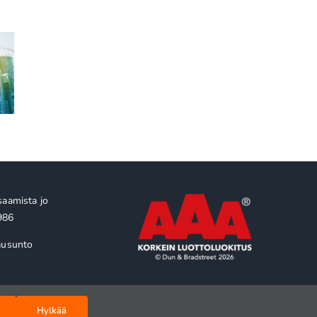
Pankkien ESG-
kohti
Vaikuttavuus on uusi
raportointi kiristyy
tapa todistaa
suomalainen yrity
llia
toimitusketjukelpoisuus
huomaa sen
lainaneuvotteluss
saamista jo
986
ausunto
Hylkää