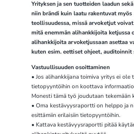
Yrityksen ja sen tuotteiden laadun sekä
niin brändi kuin laatu rakentuvat myös
teollisuudessa, missä arvoketjut voivat 
mitä enemmän alihankkijoita ketjussa on
alihankkijoita arvoketjussaan asettaa v
kuten esim. eettiset ohjeet, auditoinni
Vastuullisuuden osoittaminen
• Jos alihankkijana toimiva yritys ei ol
tietopyyntöihin on koottava informaatio
Monesti tämä työ joudutaan tekemään ki
• Oma kestävyysraportti on helppo ja n
esittämiin erilaisiin tietopyyntöihin.
• Kattava kestävyysraportti pitää käytä