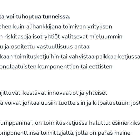
a voi tuhoutua tunneissa.
ehen kuin alihankkijana toimivan yrityksen
n riskitasoja isot yhtiöt valitsevat mieluummin
tu ja osoitettu vastuullisuus antaa
aan toimitusketjuihin tai vahvistaa paikkaa ketjussa
onolaatuisten komponenttien tai eettisten
ujittuvat: kestävät innovaatiot ja yhteiset
 voivat johtaa uusiin tuotteisiin ja kilpailuetuun, jos
kumppanina”, on toimitusketjussa haluttu: esimerkiks
omponenttinsa toimittajalta, jolla on paras maine