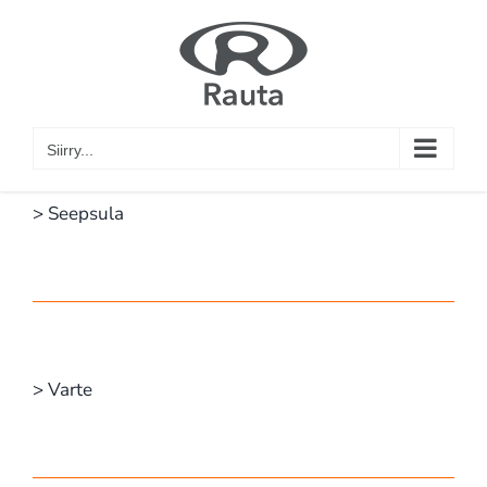
Skip
to
content
Siirry...
> Seepsula
> Varte