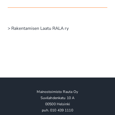
> Rakentamisen Laatu RALA ry
Mainostoimisto Rauta Oy
Suvilahdenkatu 10 A
00500 Helsinki
puh. 010 439 1110