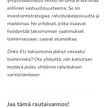
yritysmaailmassa vihreä siirtymä ei ole enää
erillinen vastuullisuusteema. Se on
investointistrategiaa, rahoituskelpoisuutta ja
markkinaa. Ne yritykset, jotka osaavat
hyödyntää taksonomian vaatimukset
toiminnassaan, saavat etumatkaa.
Onko EU-taksonomia jäänyt vieraaksi
toiminnoksi? Ota yhteyttä, niin katsotaan
kestävä polku yhtiönne rahoituksen
varmistamiseen.
Jaa tämä rautaisannos!