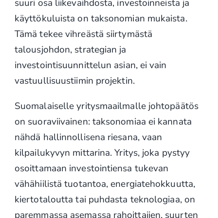
suuri osa liikevaihdosta, investoinneista ja
käyttökuluista on taksonomian mukaista.
Tämä tekee vihreästä siirtymästä
talousjohdon, strategian ja
investointisuunnittelun asian, ei vain
vastuullisuustiimin projektin.
Suomalaiselle yritysmaailmalle johtopäätös
on suoraviivainen: taksonomiaa ei kannata
nähdä hallinnollisena riesana, vaan
kilpailukyvyn mittarina. Yritys, joka pystyy
osoittamaan investointiensa tukevan
vähähiilistä tuotantoa, energiatehokkuutta,
kiertotaloutta tai puhdasta teknologiaa, on
paremmassa asemassa rahoittajien, suurten