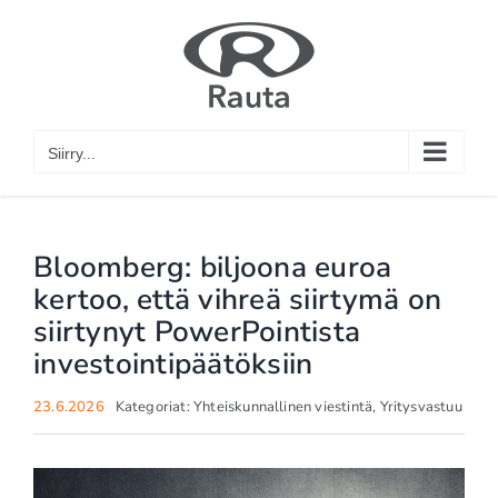
Skip
to
content
Siirry...
Bloomberg: biljoona euroa
kertoo, että vihreä siirtymä on
siirtynyt PowerPointista
investointipäätöksiin
23.6.2026
Kategoriat:
Yhteiskunnallinen viestintä
,
Yritysvastuu