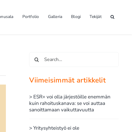
nnusala
Portfolio
Galleria
Blogi
Tekijät
Etsi
...
Viimeisimmät artikkelit
> ESR+ voi olla järjestöille enemmän
kuin rahoituskanava: se voi auttaa
sanoittamaan vaikuttavuutta
> Yritysyhteistyö ei ole