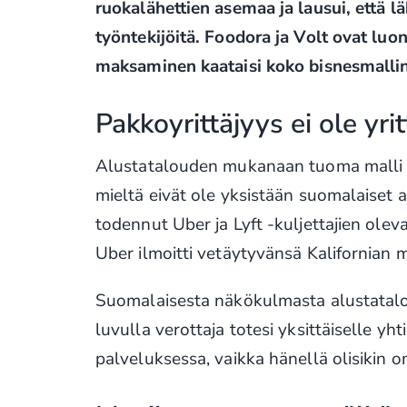
ruokalähettien asemaa ja lausui, että lä
työntekijöitä. Foodora ja Volt ovat luon
maksaminen kaataisi koko bisnesmallin
Pakkoyrittäjyys ei ole yrit
Alustatalouden mukanaan tuoma malli ”yr
mieltä eivät ole yksistään suomalaiset a
todennut Uber ja Lyft -kuljettajien ol
Uber ilmoitti vetäytyvänsä Kalifornian m
Suomalaisesta näkökulmasta alustataloud
luvulla verottaja totesi yksittäiselle yh
palveluksessa, vaikka hänellä olisikin o