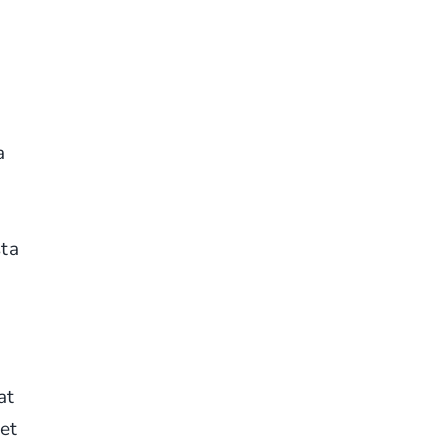
a
sta
at
eet