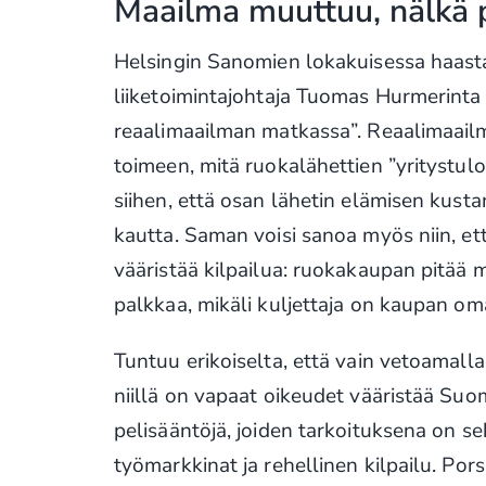
Maailma muuttuu, nälkä 
Helsingin Sanomien lokakuisessa haast
liiketoimintajohtaja Tuomas Hurmerinta 
reaalimaailman matkassa”. Reaalimaailm
toimeen, mitä ruokalähettien ”yritystul
siihen, että osan lähetin elämisen kust
kautta. Saman voisi sanoa myös niin, ett
vääristää kilpailua: ruokakaupan pitää
palkkaa, mikäli kuljettaja on kaupan o
Tuntuu erikoiselta, että vain vetoamall
niillä on vapaat oikeudet vääristää Suo
pelisääntöjä, joiden tarkoituksena on se
työmarkkinat ja rehellinen kilpailu. Por