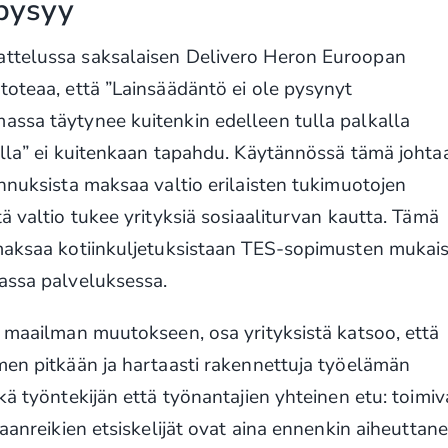
pysyy
attelussa saksalaisen Delivero Heron Euroopan
toteaa, että ”Lainsäädäntö ei ole pysynyt
assa täytynee kuitenkin edelleen tulla palkalla
olla” ei kuitenkaan tapahdu. Käytännössä tämä johta
annuksista maksaa valtio erilaisten tukimuotojen
ä valtio tukee yrityksiä sosiaaliturvan kautta. Tämä
 maksaa kotiinkuljetuksistaan TES-sopimusten mukai
massa palveluksessa.
a maailman muutokseen, osa yrityksistä katsoo, että
men pitkään ja hartaasti rakennettuja työelämän
kä työntekijän että työnantajien yhteinen etu: toimiv
saanreikien etsiskelijät ovat aina ennenkin aiheuttan