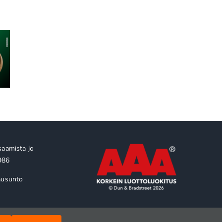
SpaceX, ESG ja
la
Yritysyhteistyö ei ole
rahoituksen uusi
nemmän
hyväntekeväisyyttä: se
todellisuus: edes
ava: se
on strategista
maailman rikkaimm
ttamaan
vastuullisuutta
miehen yhtiö ei ole 
tta
diligencen ulkopuol
saamista jo
986
ausunto