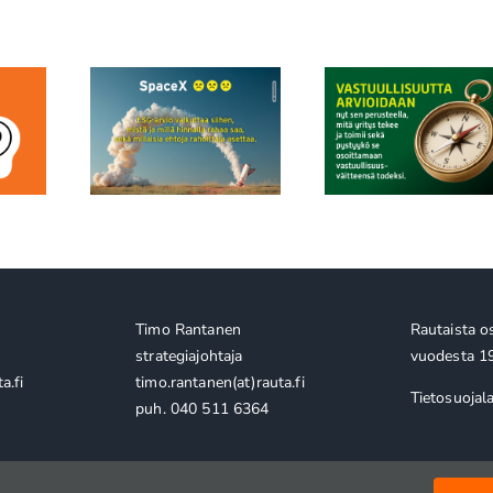
 ESG ja
ESR+ voi ol
sen uusi
Vastuullisuusviestintä
järjestöille e
us: edes
ei ole enää
kuin rahoituskan
ikkaimman
viestintäkysymys
voi auttaa sanoi
 ei ole due
vaikuttavuu
lkopuolella
Timo Rantanen
Rautaista o
strategiajohtaja
vuodesta 1
a.fi
timo.rantanen(at)rauta.fi
Tietosuojal
puh. 040 511 6364