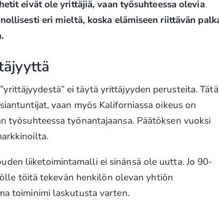
hetit eivät ole yrittäjiä, vaan työsuhteessa olevia
nollisesti eri mieltä, koska elämiseen riittävän palk
.
täjyyttä
ittäjyydestä” ei täytä yrittäjyyden perusteita. Tätä
siantuntijat, vaan myös Kaliforniassa oikeus on
evan työsuhteessa työnantajaansa. Päätöksen vuoksi
arkkinoilta.
en liiketoimintamalli ei sinänsä ole uutta. Jo 90-
tiölle töitä tekevän henkilön olevan yhtiön
ma toiminimi laskutusta varten.