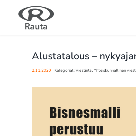
Skip
to
content
Alustatalous – nykyaja
2.11.2020
Kategoriat:
Viestintä
,
Yhteiskunnallinen viest