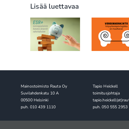
Lisää luettavaa
SpaceX,
+ voi olla
Yritysyhteistyö ei ole
rahoituk
töille enemmän
hyväntekeväisyyttä: se
todellisu
oituskanava: se
on strategista
maailman r
aa sanoittamaan
vastuullisuutta
miehen yhtiö
kuttavuutta
diligencen u
Mainostoimisto Rauta Oy
Tapio Heickell
Suvilahdenkatu 10 A
toimitusjohtaja
00500 Helsinki
tapio.heickell(at)raut
puh. 010 439 1110
puh. 050 555 2953