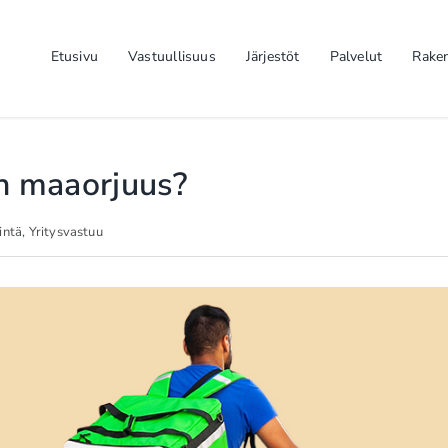
Etusivu
Vastuullisuus
Järjestöt
Palvelut
Rake
n maaorjuus?
intä
,
Yritysvastuu