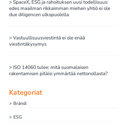
> SpaceX, ESG ja rahoituksen uusi todellisuus:
edes maailman rikkaimman miehen yhtiö ei ole
due diligencen ulkopuolella
> Vastuullisuusviestintä ei ole enää
viestintäkysymys
> ISO 14060 tulee: mitä suomalaisen
rakentamisen pitäisi ymmärtää nettonollasta?
Kategoriat
> Brändi
> ESG