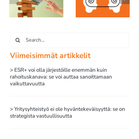
n
hyväntekeväisyyttä: se
todellisuus: edes
se
on strategista
maailman rikkaimman
an
vastuullisuutta
miehen yhtiö ei ole due
diligencen ulkopuolella
Etsi
...
Viimeisimmät artikkelit
> ESR+ voi olla järjestöille enemmän kuin
rahoituskanava: se voi auttaa sanoittamaan
vaikuttavuutta
> Yritysyhteistyö ei ole hyväntekeväisyyttä: se on
strategista vastuullisuutta