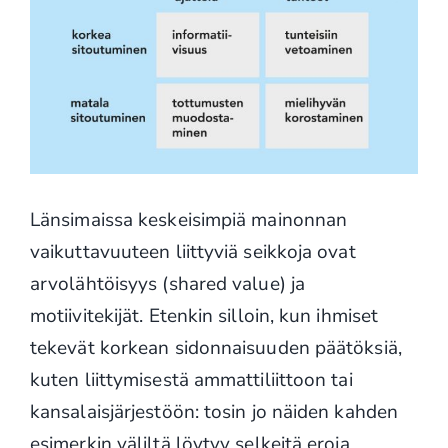
Länsimaissa keskeisimpiä mainonnan
vaikuttavuuteen liittyviä seikkoja ovat
arvolähtöisyys (shared value) ja
motiivitekijät. Etenkin silloin, kun ihmiset
tekevät korkean sidonnaisuuden päätöksiä,
kuten liittymisestä ammattiliittoon tai
kansalaisjärjestöön: tosin jo näiden kahden
esimerkin väliltä löytyy selkeitä eroja.