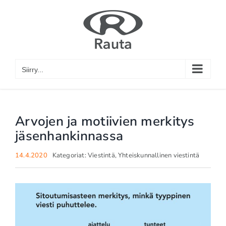
Skip
to
content
Siirry...
Arvojen ja motiivien merkitys
jäsenhankinnassa
14.4.2020
Kategoriat:
Viestintä
,
Yhteiskunnallinen viestintä