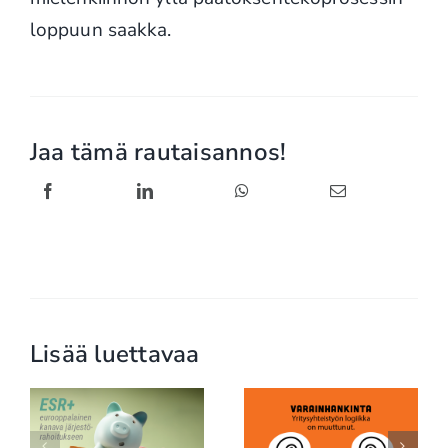
loppuun saakka.
Jaa tämä rautaisannos!
Lisää luettavaa
SpaceX, ESG ja
Yritysyhteistyö ei ole
rahoituksen uusi