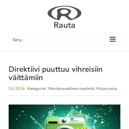
Skip
to
content
Siirry...
Direktiivi puuttuu vihreisiin
väittämiin
5.6.2024
Kategoriat:
Yhteiskunnallinen viestintä
,
Yritysvastuu