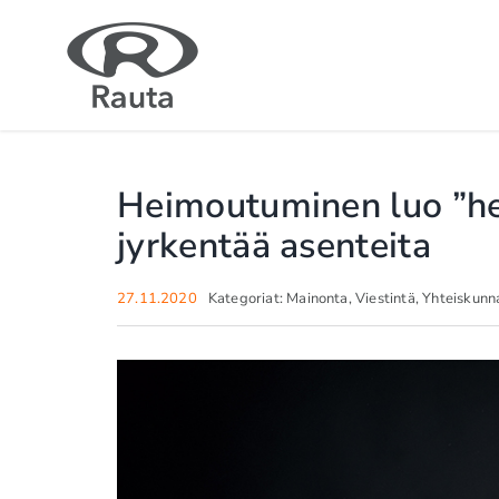
Skip
to
content
Heimoutuminen luo ”he
jyrkentää asenteita
27.11.2020
Kategoriat:
Mainonta
,
Viestintä
,
Yhteiskunna