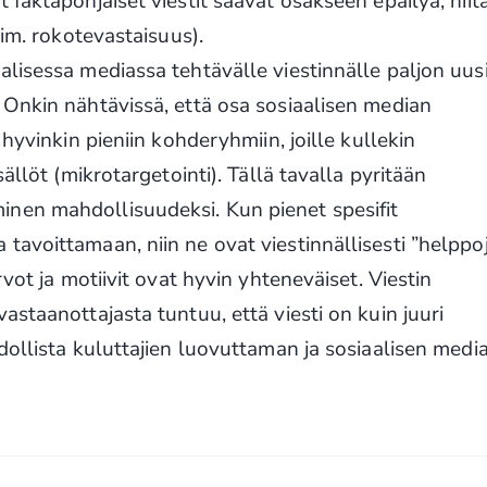
faktapohjaiset viestit saavat osakseen epäilyä, niit
sim. rokotevastaisuus).
lisessa mediassa tehtävälle viestinnälle paljon uus
 Onkin nähtävissä, että osa sosiaalisen median
hyvinkin pieniin kohderyhmiin, joille kullekin
ällöt (mikrotargetointi). Tällä tavalla pyritään
nen mahdollisuudeksi. Kun pienet spesifit
avoittamaan, niin ne ovat viestinnällisesti ”helppo
vot ja motiivit ovat hyvin yhteneväiset. Viestin
staanottajasta tuntuu, että viesti on kuin juuri
dollista kuluttajien luovuttaman ja sosiaalisen medi