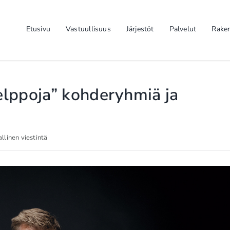
Etusivu
Vastuullisuus
Järjestöt
Palvelut
Rake
lppoja” kohderyhmiä ja
llinen viestintä