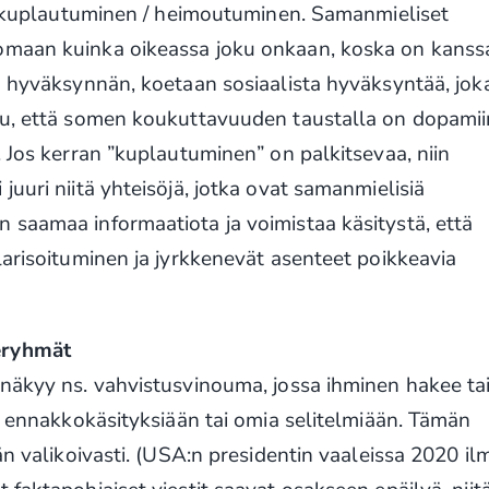
s. kuplautuminen / heimoutuminen. Samanmieliset
omaan kuinka oikeassa joku onkaan, koska on kanss
a hyväksynnän, koetaan sosiaalista hyväksyntää, jok
tu, että somen koukuttavuuden taustalla on dopamiin
. Jos kerran ”kuplautuminen” on palkitsevaa, niin
uuri niitä yhteisöjä, jotka ovat samanmielisiä
 saamaa informaatiota ja voimistaa käsitystä, että
larisoituminen ja jyrkkenevät asenteet poikkeavia
eryhmät
 näkyy ns. vahvistusvinouma, jossa ihminen hakee ta
en ennakkokäsityksiään tai omia selitelmiään. Tämän
än valikoivasti. (USA:n presidentin vaaleissa 2020 il