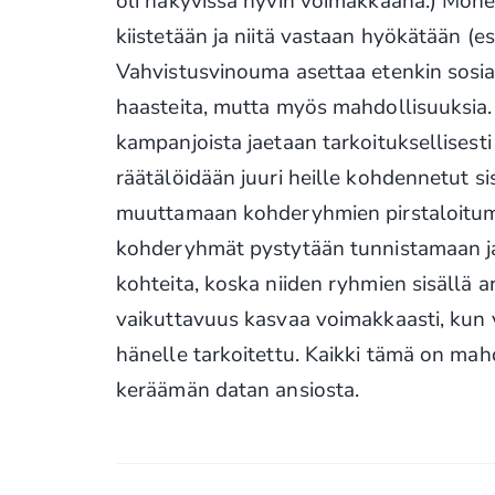
oli näkyvissä hyvin voimakkaana.) Monet 
kiistetään ja niitä vastaan hyökätään (e
Vahvistusvinouma asettaa etenkin sosiaa
haasteita, mutta myös mahdollisuuksia.
kampanjoista jaetaan tarkoituksellisesti 
räätälöidään juuri heille kohdennetut sis
muuttamaan kohderyhmien pirstaloitumi
kohderyhmät pystytään tunnistamaan ja t
kohteita, koska niiden ryhmien sisällä ar
vaikuttavuus kasvaa voimakkaasti, kun va
hänelle tarkoitettu. Kaikki tämä on mah
keräämän datan ansiosta.