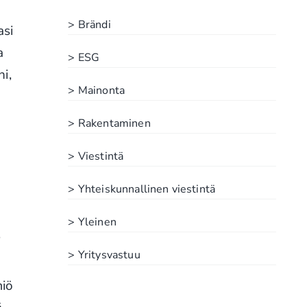
> Brändi
asi
a
> ESG
i,
> Mainonta
> Rakentaminen
> Viestintä
> Yhteiskunnallinen viestintä
> Yleinen
i
> Yritysvastuu
miö