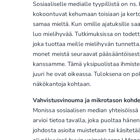
Sosiaaliselle medialle tyypillistä on n
kokoontuvat kehumaan toisiaan ja kert
samaa mieltä. Kun omille ajatuksille sa
luo mielihyvää. Tutkimuksissa on todet
joka tuottaa meille mielihyvän tunnetta
monet meistä seuraavat pääsääntöisesti j
kanssamme. Tämä yksipuolistaa ihmisten
juuri he ovat oikeassa. Tuloksena on po
näkökantoja kohtaan.
Vahvistusvinouma ja mikrotason kohd
Monissa sosiaalisen median yhteisöissä
arvioi tietoa tavalla, joka puoltaa hän
johdosta asioita muistetaan tai käsitetä