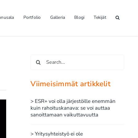
nnusala
Portfolio
Galleria
Blogi
Tekijät
Etsi
...
Viimeisimmät artikkelit
> ESR+ voi olla järjestöille enemmän
kuin rahoituskanava: se voi auttaa
sanoittamaan vaikuttavuutta
> Yritysyhteistyö ei ole