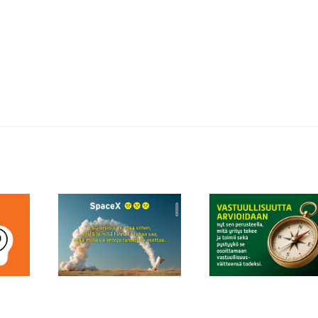
 ESG ja
ESR+ voi ol
sen uusi
Vastuullisuusviestintä
järjestöille e
us: edes
ei ole enää
kuin rahoituskan
ikkaimman
viestintäkysymys
voi auttaa sanoi
 ei ole due
vaikuttavuu
lkopuolella