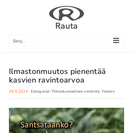
Skip
to
content
Siirry...
Ilmastonmuutos pienentää
kasvien ravintoarvoa
29.5.2024
Kategoriat:
Yhteiskunnallinen viestintä
,
Yleinen