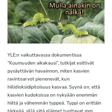
YLE:n vaikuttavassa dokumentissa
”Kuumuuden aikakausi”, tutkijat esittivät
pysäyttävän havainnon, miten kasvien
ravintoarvot pienenevät, kun
hiilidioksidipitoisuus kasvaa. Syynä on, että
kasvien kudoksissa on nykyään enemmän
hiiltä ja vähemmän typpeä. Typpi on erittäin
tärkeää, sillä siitä eläimet tuottavat mm.