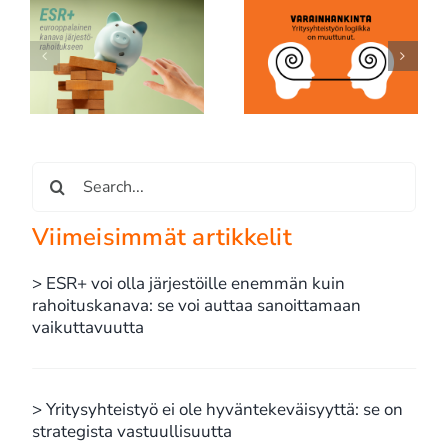
Yritysyhteistyö ei ole
n
Raportoiko järjestösi
hyväntekeväisyyttä: se
se
toimintaa vai tuloksia?
on strategista
an
vastuullisuutta
Etsi
...
Viimeisimmät artikkelit
> ESR+ voi olla järjestöille enemmän kuin
rahoituskanava: se voi auttaa sanoittamaan
vaikuttavuutta
> Yritysyhteistyö ei ole hyväntekeväisyyttä: se on
strategista vastuullisuutta