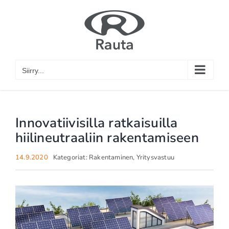
Skip
to
content
Siirry...
Innovatiivisilla ratkaisuilla
hiilineutraaliin rakentamiseen
14.9.2020
Kategoriat:
Rakentaminen
,
Yritysvastuu