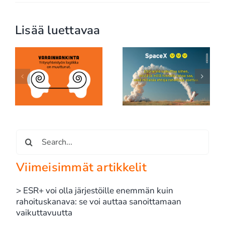
Lisää luettavaa
SpaceX, ESG ja
e
rahoituksen uusi
Vastuullisuusviestintä
e
todellisuus: edes
ei ole enää
maailman rikkaimman
viestintäkysymys
miehen yhtiö ei ole due
diligencen ulkopuolella
Etsi
...
Viimeisimmät artikkelit
> ESR+ voi olla järjestöille enemmän kuin
rahoituskanava: se voi auttaa sanoittamaan
vaikuttavuutta