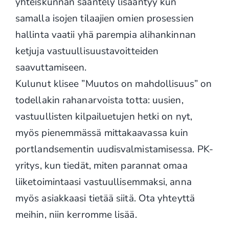
yhteiskunnan sääntely lisääntyy kun
samalla isojen tilaajien omien prosessien
hallinta vaatii yhä parempia alihankinnan
ketjuja vastuullisuustavoitteiden
saavuttamiseen.
Kulunut klisee ”Muutos on mahdollisuus” on
todellakin rahanarvoista totta: uusien,
vastuullisten kilpailuetujen hetki on nyt,
myös pienemmässä mittakaavassa kuin
portlandsementin uudisvalmistamisessa. PK-
yritys, kun tiedät, miten parannat omaa
liiketoimintaasi vastuullisemmaksi, anna
myös asiakkaasi tietää siitä. Ota yhteyttä
meihin, niin kerromme lisää.