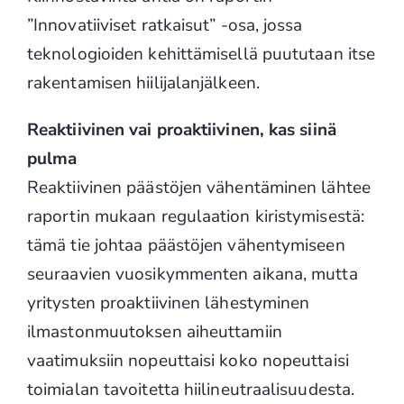
”Innovatiiviset ratkaisut” -osa, jossa
teknologioiden kehittämisellä puututaan itse
rakentamisen hiilijalanjälkeen.
Reaktiivinen vai proaktiivinen, kas siinä
pulma
Reaktiivinen päästöjen vähentäminen lähtee
raportin mukaan regulaation kiristymisestä:
tämä tie johtaa päästöjen vähentymiseen
seuraavien vuosikymmenten aikana, mutta
yritysten proaktiivinen lähestyminen
ilmastonmuutoksen aiheuttamiin
vaatimuksiin nopeuttaisi koko nopeuttaisi
toimialan tavoitetta hiilineutraalisuudesta.