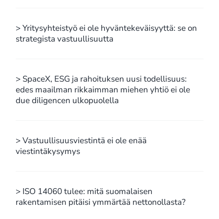
> Yritysyhteistyö ei ole hyväntekeväisyyttä: se on
strategista vastuullisuutta
> SpaceX, ESG ja rahoituksen uusi todellisuus:
edes maailman rikkaimman miehen yhtiö ei ole
due diligencen ulkopuolella
> Vastuullisuusviestintä ei ole enää
viestintäkysymys
> ISO 14060 tulee: mitä suomalaisen
rakentamisen pitäisi ymmärtää nettonollasta?