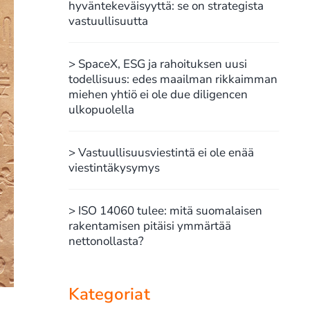
hyväntekeväisyyttä: se on strategista
vastuullisuutta
> SpaceX, ESG ja rahoituksen uusi
todellisuus: edes maailman rikkaimman
miehen yhtiö ei ole due diligencen
ulkopuolella
> Vastuullisuusviestintä ei ole enää
viestintäkysymys
> ISO 14060 tulee: mitä suomalaisen
rakentamisen pitäisi ymmärtää
nettonollasta?
Kategoriat