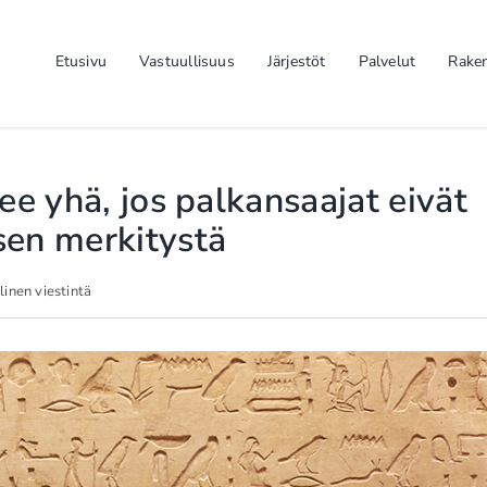
Etusivu
Vastuullisuus
Järjestöt
Palvelut
Rake
ee yhä, jos palkansaajat eivät
sen merkitystä
linen viestintä