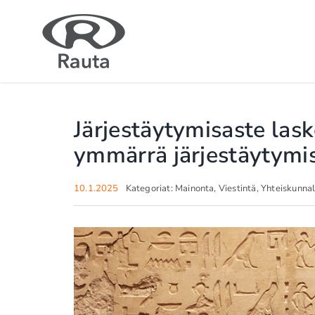
Skip
to
content
Järjestäytymisaste lask
ymmärrä järjestäytymi
10.1.2025
Kategoriat:
Mainonta
,
Viestintä
,
Yhteiskunnal