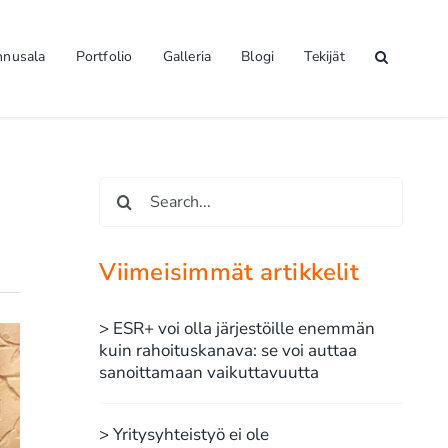
nnusala
Portfolio
Galleria
Blogi
Tekijät
Etsi
...
Viimeisimmät artikkelit
> ESR+ voi olla järjestöille enemmän
kuin rahoituskanava: se voi auttaa
sanoittamaan vaikuttavuutta
> Yritysyhteistyö ei ole