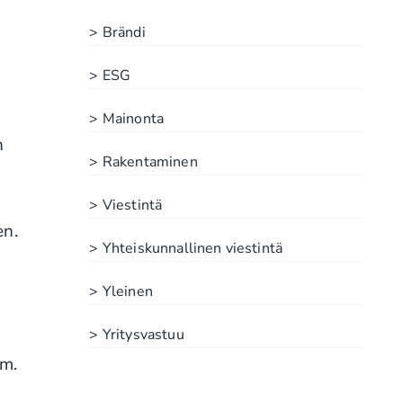
> Brändi
> ESG
> Mainonta
n
> Rakentaminen
> Viestintä
en.
> Yhteiskunnallinen viestintä
> Yleinen
> Yritysvastuu
im.