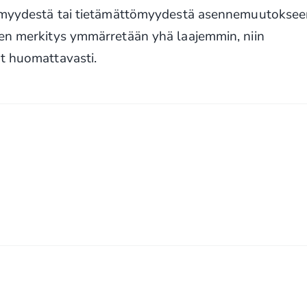
ttömyydestä tai tietämättömyydestä asennemuutokse
sen merkitys ymmärretään yhä laajemmin, niin
at huomattavasti.