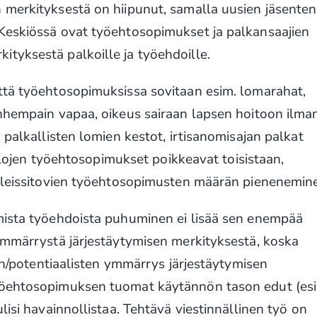
 merkityksestä on hiipunut, samalla uusien jäsenten
Keskiössä ovat työehtosopimukset ja palkansaajien
tyksestä palkoille ja työehdoille.
ttä työehtosopimuksissa sovitaan esim. lomarahat,
anhempain vapaa, oikeus sairaan lapsen hoitoon ilma
 palkallisten lomien kestot, irtisanomisajan palkat
 alojen työehtosopimukset poikkeavat toisistaan,
 yleissitovien työehtosopimusten määrän pienenemin
mista työehdoista puhuminen ei lisää sen enempää
 ymmärrystä järjestäytymisen merkityksestä, koska
ten/potentiaalisten ymmärrys järjestäytymisen
yöehtosopimuksen tuomat käytännön tason edut (es
lisi havainnollistaa. Tehtävä viestinnällinen työ on