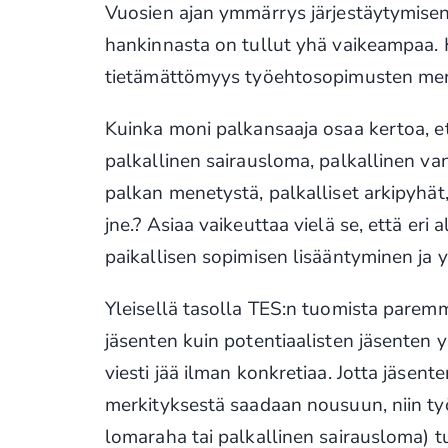
Vuosien ajan ymmärrys järjestäytymisen
hankinnasta on tullut yhä vaikeampaa. 
tietämättömyys työehtosopimusten merki
Kuinka moni palkansaaja osaa kertoa, e
palkallinen sairausloma, palkallinen v
palkan menetystä, palkalliset arkipyhät,
jne.? Asiaa vaikeuttaa vielä se, että eri
paikallisen sopimisen lisääntyminen ja
Yleisellä tasolla TES:n tuomista parem
jäsenten kuin potentiaalisten jäsenten
viesti jää ilman konkretiaa. Jotta jäsen
merkityksestä saadaan nousuun, niin t
lomaraha tai palkallinen sairausloma) tu