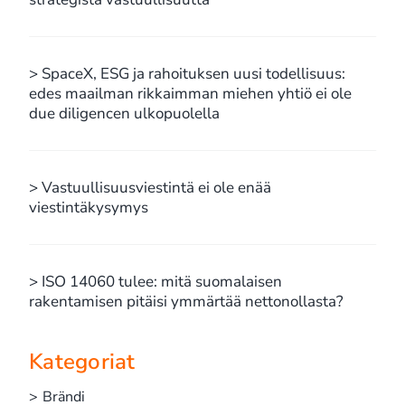
> SpaceX, ESG ja rahoituksen uusi todellisuus:
edes maailman rikkaimman miehen yhtiö ei ole
due diligencen ulkopuolella
> Vastuullisuusviestintä ei ole enää
viestintäkysymys
> ISO 14060 tulee: mitä suomalaisen
rakentamisen pitäisi ymmärtää nettonollasta?
Kategoriat
> Brändi