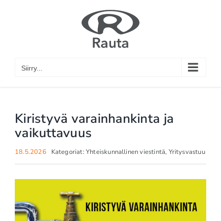
Skip
to
content
Siirry...
Kiristyvä varainhankinta ja
vaikuttavuus
18.5.2026
Kategoriat:
Yhteiskunnallinen viestintä
,
Yritysvastuu