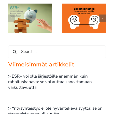
SpaceX, ESG ja
Yritysyhteistyö ei ole
rahoituksen uusi
n
hyväntekeväisyyttä: se
todellisuus: edes
se
on strategista
maailman rikkaimman
an
vastuullisuutta
miehen yhtiö ei ole due
diligencen ulkopuolella
Etsi
...
Viimeisimmät artikkelit
> ESR+ voi olla järjestöille enemmän kuin
rahoituskanava: se voi auttaa sanoittamaan
vaikuttavuutta
> Yritysyhteistyö ei ole hyväntekeväisyyttä: se on
strategista vastuullisuutta