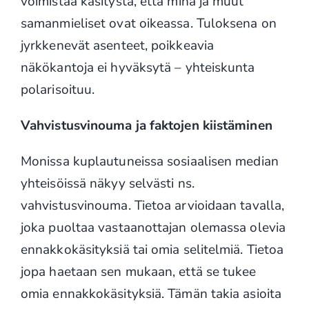
voimistaa käsitystä, että minä ja muut
samanmieliset ovat oikeassa. Tuloksena on
jyrkkenevät asenteet, poikkeavia
näkökantoja ei hyväksytä – yhteiskunta
polarisoituu.
Vahvistusvinouma ja faktojen kiistäminen
Monissa kuplautuneissa sosiaalisen median
yhteisöissä näkyy selvästi ns.
vahvistusvinouma. Tietoa arvioidaan tavalla,
joka puoltaa vastaanottajan olemassa olevia
ennakkokäsityksiä tai omia selitelmiä. Tietoa
jopa haetaan sen mukaan, että se tukee
omia ennakkokäsityksiä. Tämän takia asioita