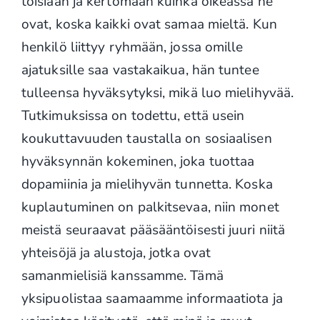
toisiaan ja kertomaan kuinka oikeassa he
ovat, koska kaikki ovat samaa mieltä. Kun
henkilö liittyy ryhmään, jossa omille
ajatuksille saa vastakaikua, hän tuntee
tulleensa hyväksytyksi, mikä luo mielihyvää.
Tutkimuksissa on todettu, että usein
koukuttavuuden taustalla on sosiaalisen
hyväksynnän kokeminen, joka tuottaa
dopamiinia ja mielihyvän tunnetta. Koska
kuplautuminen on palkitsevaa, niin monet
meistä seuraavat pääsääntöisesti juuri niitä
yhteisöjä ja alustoja, jotka ovat
samanmielisiä kanssamme. Tämä
yksipuolistaa saamaamme informaatiota ja