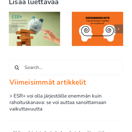
Lisää luettavaa
SpaceX, ESG ja
Yritysyhteistyö ei ole
rahoituksen uusi
n
hyväntekeväisyyttä: se
todellisuus: edes
se
on strategista
maailman rikkaimman
an
vastuullisuutta
miehen yhtiö ei ole due
diligencen ulkopuolella
Etsi
...
Viimeisimmät artikkelit
> ESR+ voi olla järjestöille enemmän kuin
rahoituskanava: se voi auttaa sanoittamaan
vaikuttavuutta