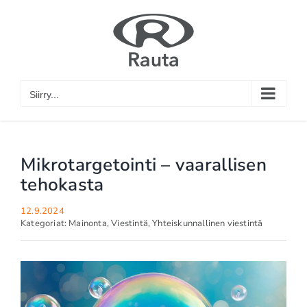
Skip
to
content
Siirry...
Mikrotargetointi – vaarallisen
tehokasta
12.9.2024
Kategoriat:
Mainonta
,
Viestintä
,
Yhteiskunnallinen viestintä