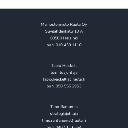
Mainostoimisto Rauta Oy
Suvilahdenkatu 10 A
00500 Helsinki
puh. 010 439 1110
Tapio Heickell
toimitusjohtaja
tapio.heickell(at)rauta.fi
puh. 050 555 2953
Timo Rantanen
strategiajohtaja
timo.rantanen(at)rauta.fi
puh. 040 511 6364