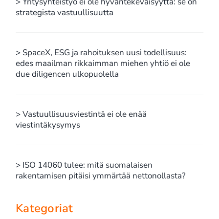
> Yritysyhteistyö ei ole hyväntekeväisyyttä: se on
strategista vastuullisuutta
> SpaceX, ESG ja rahoituksen uusi todellisuus:
edes maailman rikkaimman miehen yhtiö ei ole
due diligencen ulkopuolella
> Vastuullisuusviestintä ei ole enää
viestintäkysymys
> ISO 14060 tulee: mitä suomalaisen
rakentamisen pitäisi ymmärtää nettonollasta?
Kategoriat