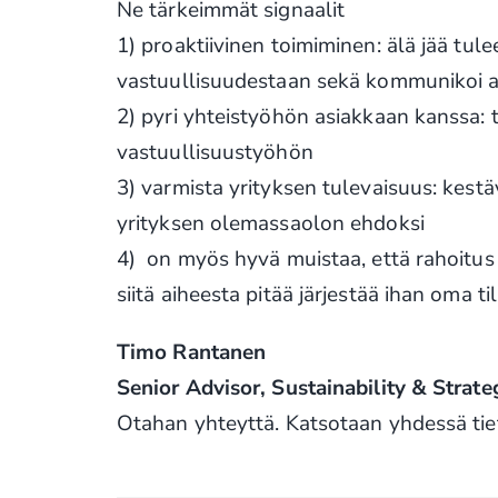
Ne tärkeimmät signaalit
1) proaktiivinen toimiminen: älä jää tu
vastuullisuudestaan sekä kommunikoi asi
2) pyri yhteistyöhön asiakkaan kanssa:
vastuullisuustyöhön
3) varmista yrityksen tulevaisuus: kes
yrityksen olemassaolon ehdoksi
4) on myös hyvä muistaa, että rahoitus
siitä aiheesta pitää järjestää ihan oma t
Timo Rantanen
Senior Advisor, Sustainability & Strate
Otahan yhteyttä. Katsotaan yhdessä tie