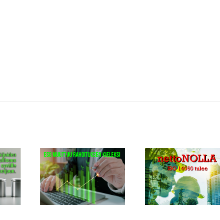
n ESG-
ISO 14060 tulee: mitä
VSME muuttuu 
 kiristyy:
suomalaisen
toimivaa
en yritys
rakentamisen pitäisi
raportointima
a sen
ymmärtää
ottelussa
nettonollasta?