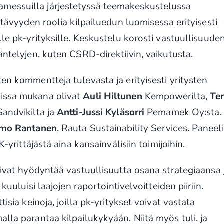
messuilla järjestetyssä teemakeskustelussa
stävyyden roolia kilpailuedun luomisessa erityisesti
lle pk-yrityksille. Keskustelu korosti vastuullisuude
äntelyjen, kuten CSRD-direktiivin, vaikutusta.
en kommentteja tulevasta ja erityisesti yritysten
lissa mukana olivat
Auli Hiltunen
Kempowerilta,
Te
andvikilta ja
Antti-Jussi Kyläsorri
Pemamek Oy:sta.
imo Rantanen
, Rauta Sustainability Services. Paneel
K-yrittäjästä aina kansainvälisiin toimijoihin.
oivat hyödyntää vastuullisuutta osana strategiaansa 
 kuuluisi laajojen raportointivelvoitteiden piiriin.
isia keinoja, joilla pk-yritykset voivat vastata
lla parantaa kilpailukykyään. Niitä myös tuli, ja