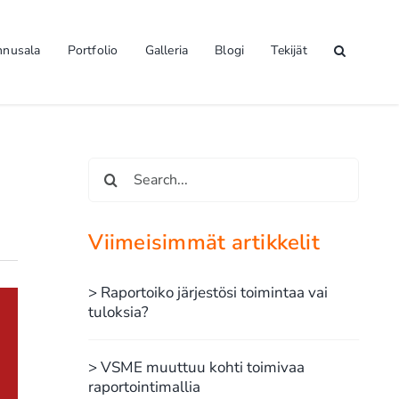
nnusala
Portfolio
Galleria
Blogi
Tekijät
Etsi
...
Viimeisimmät artikkelit
> Raportoiko järjestösi toimintaa vai
tuloksia?
> VSME muuttuu kohti toimivaa
raportointimallia