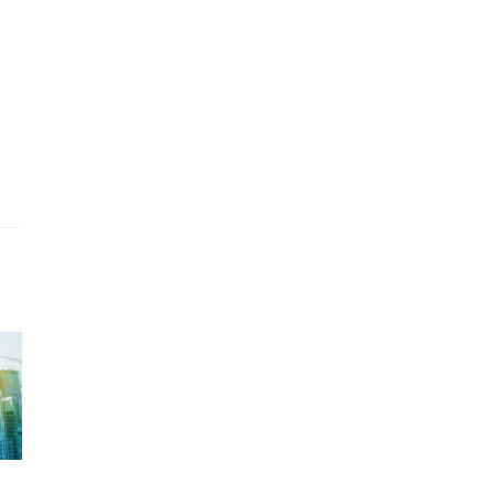
Pankkien ESG-
kohti
Vaikuttavuus on uusi
raportointi kiristyy
tapa todistaa
suomalainen yrity
llia
toimitusketjukelpoisuus
huomaa sen
lainaneuvotteluss