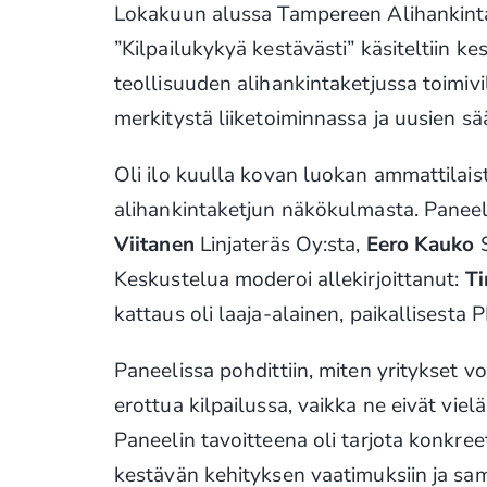
Lokakuun alussa Tampereen Alihankinta
”Kilpailukykyä kestävästi” käsiteltiin ke
teollisuuden alihankintaketjussa toimivi
merkitystä liiketoiminnassa ja uusien sä
Oli ilo kuulla kovan luokan ammattilaist
alihankintaketjun näkökulmasta. Panee
Viitanen
Linjateräs Oy:sta,
Eero Kauko
S
Keskustelua moderoi allekirjoittanut:
T
kattaus oli laaja-alainen, paikallisesta P
Paneelissa pohdittiin, miten yritykset v
erottua kilpailussa, vaikka ne eivät vielä
Paneelin tavoitteena oli tarjota konkreett
kestävän kehityksen vaatimuksiin ja sama