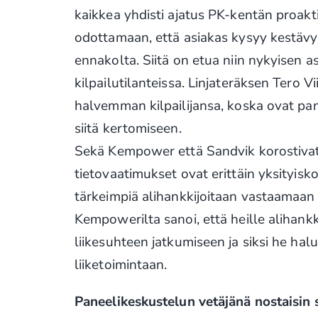
kaikkea yhdisti ajatus PK-kentän proakt
odottamaan, että asiakas kysyy kestävyyt
ennakolta. Siitä on etua niin nykyisen a
kilpailutilanteissa. Linjateräksen Tero Vi
halvemman kilpailijansa, koska ovat pa
siitä kertomiseen.
Sekä Kempower että Sandvik korostivat 
tietovaatimukset ovat erittäin yksityisko
tärkeimpiä alihankkijoitaan vastaamaan 
Kempowerilta sanoi, että heille alihank
liikesuhteen jatkumiseen ja siksi he h
liiketoimintaan.
Paneelikeskustelun vetäjänä nostaisin s