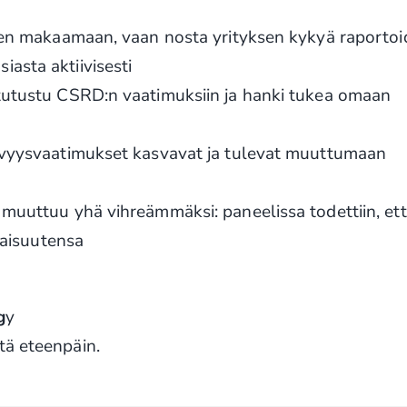
leen makaamaan, vaan nosta yrityksen kykyä raportoi
asta aktiivisesti
 tutustu CSRD:n vaatimuksiin ja hanki tukea omaan
tävyysvaatimukset kasvavat ja tulevat muuttumaan
 muuttuu yhä vihreämmäksi: paneelissa todettiin, et
ilaisuutensa
g
y
tä eteenpäin.