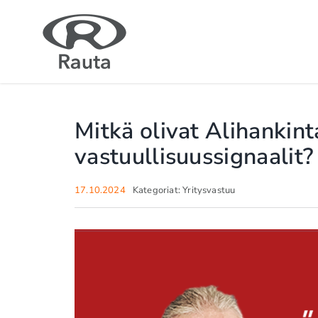
Skip
to
content
Mitkä olivat Alihanki
vastuullisuussignaalit?
17.10.2024
Kategoriat:
Yritysvastuu