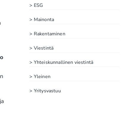
> ESG
> Mainonta
n
> Rakentaminen
> Viestintä
ro
> Yhteiskunnallinen viestintä
in
> Yleinen
> Yritysvastuu
ja