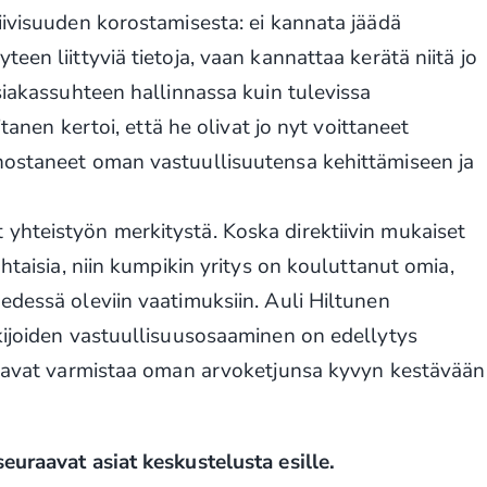
iivisuuden korostamisesta: ei kannata jäädä
een liittyviä tietoja, vaan kannattaa kerätä niitä jo
siakassuhteen hallinnassa kuin tulevissa
itanen kertoi, että he olivat jo nyt voittaneet
nostaneet oman vastuullisuutensa kehittämiseen ja
yhteistyön merkitystä. Koska direktiivin mukaiset
htaisia, niin kumpikin yritys on kouluttanut omia,
edessä oleviin vaatimuksiin. Auli Hiltunen
kijoiden vastuullisuusosaaminen on edellytys
aluavat varmistaa oman arvoketjunsa kyvyn kestävään
euraavat asiat keskustelusta esille.