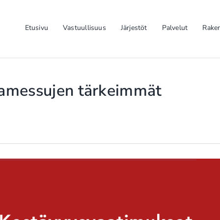
Etusivu
Vastuullisuus
Järjestöt
Palvelut
Rake
ntamessujen tärkeimmät