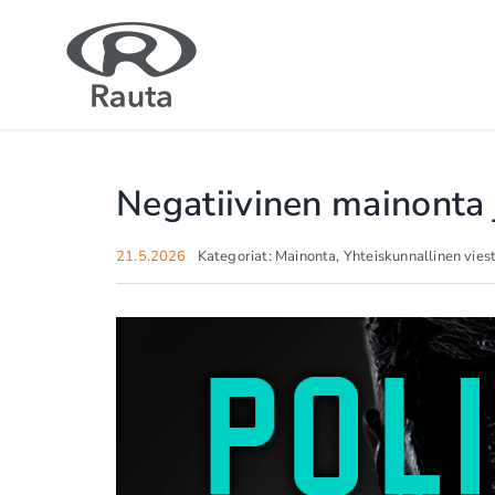
Skip
to
content
Negatiivinen mainonta 
21.5.2026
Kategoriat:
Mainonta
,
Yhteiskunnallinen vies