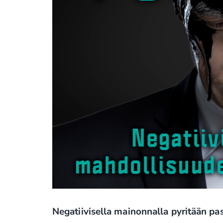
Negatiivisella mainonnalla pyritään pa