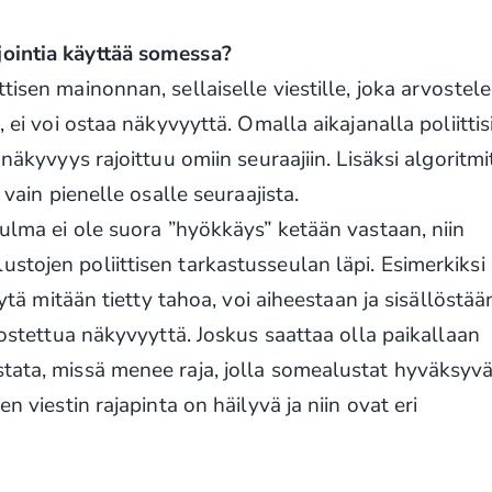
jointia käyttää somessa?
tisen mainonnan, sellaiselle viestille, joka arvostel
, ei voi ostaa näkyvyyttä. Omalla aikajanalla poliittis
 näkyvyys rajoittuu omiin seuraajiin. Lisäksi algoritmi
 vain pienelle osalle seuraajista.
kulma ei ole suora ”hyökkäys” ketään vastaan, niin
stojen poliittisen tarkastusseulan läpi. Esimerkiksi
yytä mitään tietty tahoa, voi aiheestaan ja sisällöstää
a ostettua näkyvyyttä. Joskus saattaa olla paikallaan
tata, missä menee raja, jolla somealustat hyväksyvä
n viestin rajapinta on häilyvä ja niin ovat eri