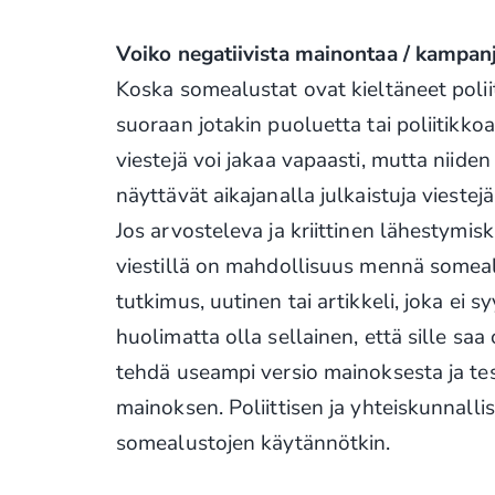
Voiko negatiivista mainontaa / kampan
Koska somealustat ovat kieltäneet poliit
suoraan jotakin puoluetta tai poliitikkoa
viestejä voi jakaa vapaasti, mutta niiden
näyttävät aikajanalla julkaistuja viestejä
Jos arvosteleva ja kriittinen lähestymis
viestillä on mahdollisuus mennä somealu
tutkimus, uutinen tai artikkeli, joka ei s
huolimatta olla sellainen, että sille sa
tehdä useampi versio mainoksesta ja tes
mainoksen. Poliittisen ja yhteiskunnallise
somealustojen käytännötkin.