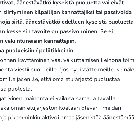
ohtivat, äänestävätkö kyseistä puoluetta vai eivät.
siirtyminen kilpailijan kannattajiksi tai passivoida
moja siitä, äänestävätkö edelleen kyseistä puoluetta
n keskeisin tavoite on passivoiminen. Se ei
 vakiintuneisiin kannattajiin.
 puolueisiin / poliitikkoihin
ainonnan käyttäminen vaalivaikuttamisen keinona toim
onta viestii puolueille: ”jos pyllistätte meille, se nä
mille jäsenille, että oma etujärjestö puolustaa
sa puolesta.
atiivinen mainonta ei vaikuta samalla tavalla
 koska oman etujärjestön koetaan olevan ”meidän
nja pikemminkin aktivoi omaa jäsenistöä äänestämää