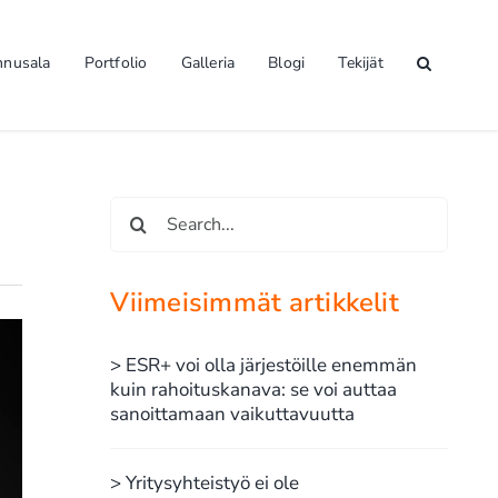
nnusala
Portfolio
Galleria
Blogi
Tekijät
Etsi
...
Viimeisimmät artikkelit
> ESR+ voi olla järjestöille enemmän
kuin rahoituskanava: se voi auttaa
sanoittamaan vaikuttavuutta
> Yritysyhteistyö ei ole