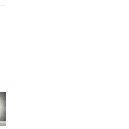
la
Yritysyhteistyö ei ole
nemmän
Raportoiko järjestö
hyväntekeväisyyttä: se
ava: se
toimintaa vai tuloks
on strategista
ttamaan
vastuullisuutta
tta