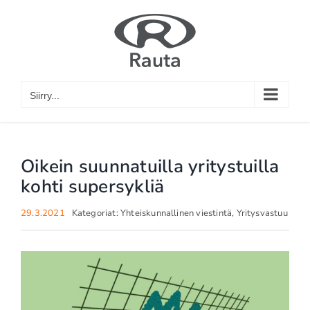
Skip
to
content
Siirry...
Oikein suunnatuilla yritystuilla
kohti supersykliä
29.3.2021
Kategoriat:
Yhteiskunnallinen viestintä
,
Yritysvastuu