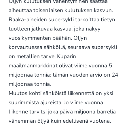
Öljyn kulutuksen vähentyminen saattaa
aiheuttaa toisenlaisen kulutuksen kasvun.
Raaka-aineiden supersykli tarkoittaa tietyn
tuotteen jatkuvaa kasvua, joka näkyy
vuosikymmenten päähän. Öljyn
korvautuessa sähköllä, seuraava supersykli
on metallien tarve. Kuparin
maailmanmarkkinat olivat viime vuonna 5
miljoonaa tonnia: tämän vuoden arvio on 24
miljoonaa tonnia.
Muutos kohti sähköistä liikennettä on yksi
suurimmista ajureista. Jo viime vuonna
liikenne tarvitsi joka päivä miljoona barrelia
vähemmän öljyä kuin edellisenä vuotena.