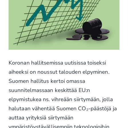
Koronan hallitsemissa uutisissa toiseksi
aiheeksi on noussut talouden elpyminen.
Suomen hallitus kertoi omassa
suunnitelmassaan keskittää EU:n
elpymistukea ns. vihreään siirtymään, jolla
halutaan vähentää Suomen CO₂-päästöjä ja
auttaa yrityksiä siirtymään
ympäristöystävällisempiin teknologioihin.