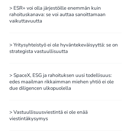
> ESR+ voi olla järjestöille enemmän kuin
rahoituskanava: se voi auttaa sanoittamaan
vaikuttavuutta
> Yritysyhteistyö ei ole hyväntekeväisyyttä: se on
strategista vastuullisuutta
> SpaceX, ESG ja rahoituksen uusi todellisuus:
edes maailman rikkaimman miehen yhtiö ei ole
due diligencen ulkopuolella
> Vastuullisuusviestintä ei ole enää
viestintäkysymys