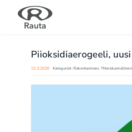
Skip
to
content
Piioksidiaerogeeli, uus
12.3.2020
Kategoriat:
Rakentaminen
,
Yhteiskunnallinen