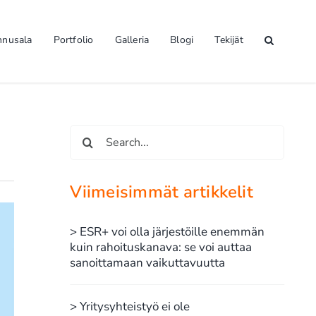
nnusala
Portfolio
Galleria
Blogi
Tekijät
Etsi
...
Viimeisimmät artikkelit
> ESR+ voi olla järjestöille enemmän
kuin rahoituskanava: se voi auttaa
sanoittamaan vaikuttavuutta
> Yritysyhteistyö ei ole