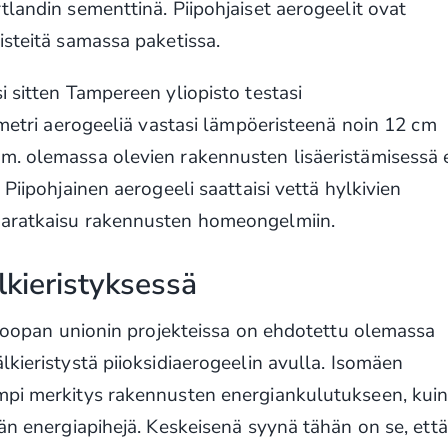
tlandin sementtinä. Piipohjaiset aerogeelit ovat
isteitä samassa paketissa.
i sitten Tampereen yliopisto testasi
imetri aerogeeliä vastasi lämpöeristeenä noin 12 cm
m. olemassa olevien rakennusten lisäeristämisessä 
Piipohjainen aerogeeli saattaisi vettä hylkivien
saratkaisu rakennusten homeongelmiin.
lkieristyksessä
Euroopan unionin projekteissa on ehdotettu olemassa
lkieristystä piioksidiaerogeelin avulla. Isomäen
mpi merkitys rakennusten energiankulutukseen, kui
ään energiapihejä. Keskeisenä syynä tähän on se, että