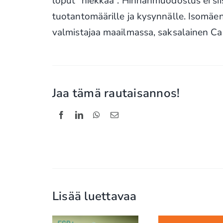
loput ”hiekkaa”. Hinnanmuodostus ei si
tuotantomäärille ja kysynnälle. Isomäe
valmistajaa maailmassa, saksalainen Ca
Jaa tämä rautaisannos!
Lisää luettavaa