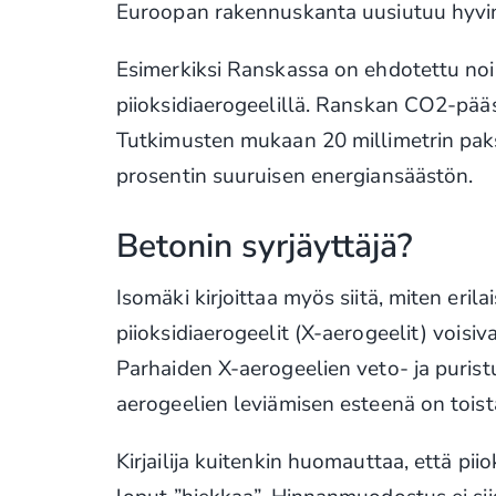
Euroopan rakennuskanta uusiutuu hyvin 
Esimerkiksi Ranskassa on ehdotettu noi
piioksidiaerogeelillä. Ranskan CO2-pääs
Tutkimusten mukaan 20 millimetrin paks
prosentin suuruisen energiansäästön.
Betonin syrjäyttäjä?
Isomäki kirjoittaa myös siitä, miten erila
piioksidiaerogeelit (X-aerogeelit) vois
Parhaiden X-aerogeelien veto- ja purist
aerogeelien leviämisen esteenä on toista
Kirjailija kuitenkin huomauttaa, että pii