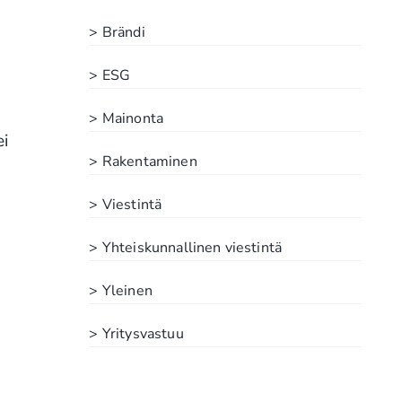
> Brändi
> ESG
> Mainonta
ei
> Rakentaminen
> Viestintä
> Yhteiskunnallinen viestintä
> Yleinen
> Yritysvastuu
n