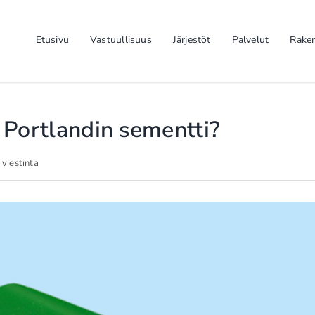
Etusivu
Vastuullisuus
Järjestöt
Palvelut
Rake
i Portlandin sementti?
 viestintä