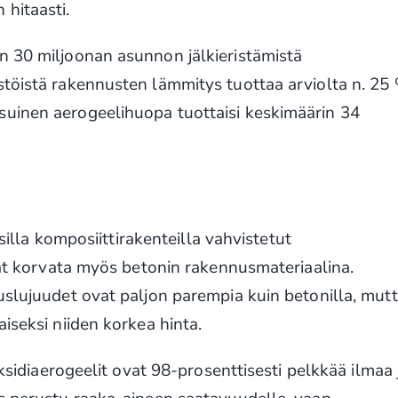
hitaasti.
n 30 miljoonan asunnon jälkieristämistä
töistä rakennusten lämmitys tuottaa arviolta n. 25
uinen aerogeelihuopa tuottaisi keskimäärin 34
isilla komposiittirakenteilla vahvistetut
ivat korvata myös betonin rakennusmateriaalina.
uslujuudet ovat paljon parempia kuin betonilla, mut
iseksi niiden korkea hinta.
oksidiaerogeelit ovat 98-prosenttisesti pelkkää ilmaa 