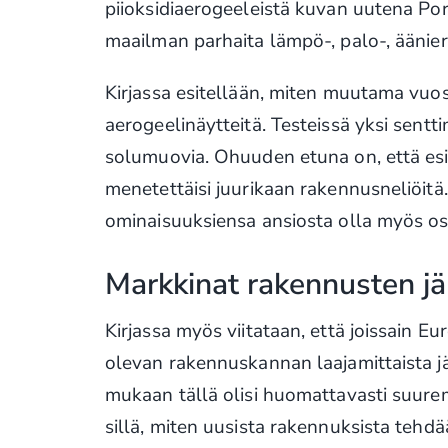
piioksidiaerogeeleistä kuvan uutena Por
maailman parhaita lämpö-, palo-, äänier
Kirjassa esitellään, miten muutama vuos
aerogeelinäytteitä. Testeissä yksi sentt
solumuovia. Ohuuden etuna on, että esi
menetettäisi juurikaan rakennusneliöitä. 
ominaisuuksiensa ansiosta olla myös o
Markkinat rakennusten jä
Kirjassa myös viitataan, että joissain 
olevan rakennuskannan laajamittaista jä
mukaan tällä olisi huomattavasti suure
sillä, miten uusista rakennuksista tehd