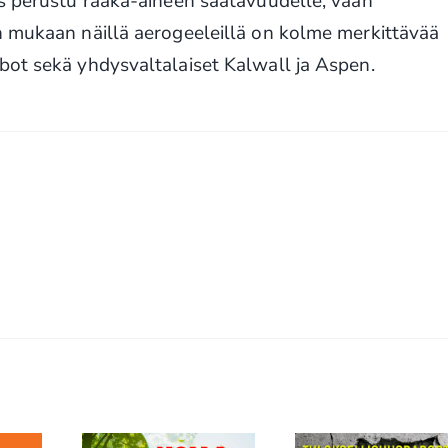
is perustu raaka-aineen saatavuudelle, vaan
n mukaan näillä aerogeeleillä on kolme merkittävää
bot sekä yhdysvaltalaiset Kalwall ja Aspen.