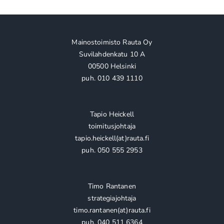
Mainostoimisto Rauta Oy
Suvilahdenkatu 10 A
00500 Helsinki
puh. 010 439 1110
Tapio Heickell
toimitusjohtaja
tapio.heickell(at)rauta.fi
puh. 050 555 2953
Timo Rantanen
strategiajohtaja
timo.rantanen(at)rauta.fi
puh. 040 511 6364