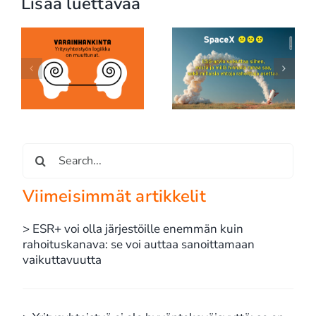
Lisää luettavaa
SpaceX, ESG ja
e
rahoituksen uusi
Vastuullisuusviestintä
e
todellisuus: edes
ei ole enää
maailman rikkaimman
viestintäkysymys
miehen yhtiö ei ole due
diligencen ulkopuolella
Etsi
...
Viimeisimmät artikkelit
> ESR+ voi olla järjestöille enemmän kuin
rahoituskanava: se voi auttaa sanoittamaan
vaikuttavuutta