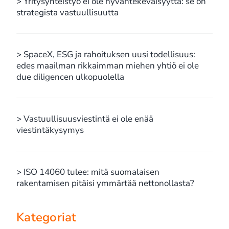
> Yritysyhteistyö ei ole hyväntekeväisyyttä: se on
strategista vastuullisuutta
> SpaceX, ESG ja rahoituksen uusi todellisuus:
edes maailman rikkaimman miehen yhtiö ei ole
due diligencen ulkopuolella
> Vastuullisuusviestintä ei ole enää
viestintäkysymys
> ISO 14060 tulee: mitä suomalaisen
rakentamisen pitäisi ymmärtää nettonollasta?
Kategoriat