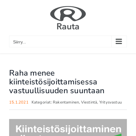
Skip
to
content
Siirry...
Raha menee
kiinteistösijoittamisessa
vastuullisuuden suuntaan
15.1.2021
Kategoriat:
Rakentaminen
,
Viestintä
,
Yritysvastuu