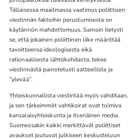
johtopäätöksiä tulevasta kehityksestä.
Tällaisessa maailmassa vaatimus poliittisen
viestinnän faktoihin perustumisesta on
käytännön mahdottomuus. Samoin tietysti
se, että jokainen poliittinen liike määrittää
tavoitteensa ideologisesta eikä
rationaalisesta lähtökohdasta, tekee
viestinnästä painotetusti aatteellista ja
”ylevää”.
Yhteiskunnallista viestintää myös vahditaan,
ja sen tärkeimmät vahtikoirat ovat toimiva
kansalaisyhteiskunta ja itsenäinen media.
Suomessakin kaikki merkittävät poliittiset
avaukset joutuvat julkiseen keskusteluun