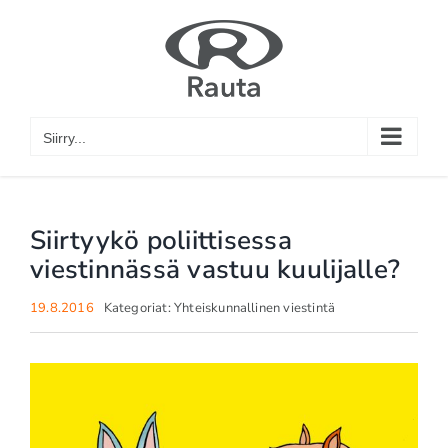
Skip
to
content
Siirry...
Siirtyykö poliittisessa
viestinnässä vastuu kuulijalle?
19.8.2016
Kategoriat:
Yhteiskunnallinen viestintä