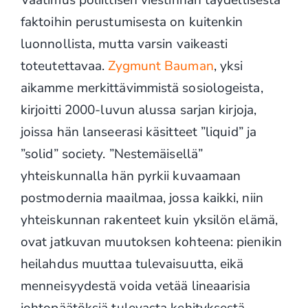
Vaatimus poliittisen viestinnän täydellisestä
faktoihin perustumisesta on kuitenkin
luonnollista, mutta varsin vaikeasti
toteutettavaa.
Zygmunt Bauman
, yksi
aikamme merkittävimmistä sosiologeista,
kirjoitti 2000-luvun alussa sarjan kirjoja,
joissa hän lanseerasi käsitteet ”liquid” ja
”solid” society. ”Nestemäisellä”
yhteiskunnalla hän pyrkii kuvaamaan
postmodernia maailmaa, jossa kaikki, niin
yhteiskunnan rakenteet kuin yksilön elämä,
ovat jatkuvan muutoksen kohteena: pienikin
heilahdus muuttaa tulevaisuutta, eikä
menneisyydestä voida vetää lineaarisia