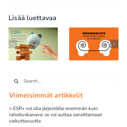
Lisää luettavaa
SpaceX, ESG ja
Yritysyhteistyö ei ole
rahoituksen uusi
n
hyväntekeväisyyttä: se
todellisuus: edes
se
on strategista
maailman rikkaimman
an
vastuullisuutta
miehen yhtiö ei ole due
diligencen ulkopuolella
Etsi
...
Viimeisimmät artikkelit
> ESR+ voi olla järjestöille enemmän kuin
rahoituskanava: se voi auttaa sanoittamaan
vaikuttavuutta