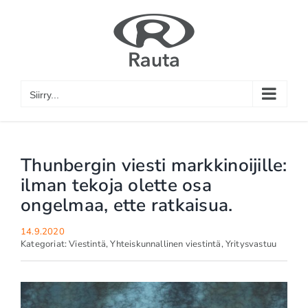
Skip
to
content
Siirry...
Thunbergin viesti markkinoijille:
ilman tekoja olette osa
ongelmaa, ette ratkaisua.
14.9.2020
Kategoriat:
Viestintä
,
Yhteiskunnallinen viestintä
,
Yritysvastuu