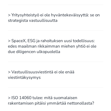
> Yritysyhteistyö ei ole hyväntekeväisyyttä: se on
strategista vastuullisuutta
> SpaceX, ESG ja rahoituksen uusi todellisuus:
edes maailman rikkaimman miehen yhtiö ei ole
due diligencen ulkopuolella
> Vastuullisuusviestintä ei ole enää
viestintäkysymys
> ISO 14060 tulee: mitä suomalaisen
rakentamisen pitäisi ymmärtää nettonollasta?