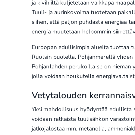
ja kivihiiltä kuljetetaan vaikkapa maapal
Tuuli- ja aurinkovoima tuotetaan paikall
siihen, että paljon puhdasta energiaa ta
energia muutetaan helpommin siirrettä
Euroopan edullisimpia alueita tuottaa 
Ruotsin puolella. Pohjanmerellä yhden
Pohjanlahden perukoilla se on hieman yl
jolla voidaan houkutella energiavaltaist
Vetytalouden kerrannaisv
Yksi mahdollisuus hyödyntää edullista 
voidaan ratkaista tuulisähkön varastoin
jatkojalostaa mm. metanolia, ammoniakk