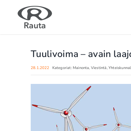
Skip
to
content
Tuulivoima – avain laajo
28.1.2022
Kategoriat:
Mainonta
,
Viestintä
,
Yhteiskunnal