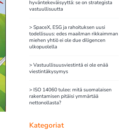
hyväntekeväisyyttä: se on strategista
vastuullisuutta
> SpaceX, ESG ja rahoituksen uusi
todellisuus: edes maailman rikkaimman
miehen yhtiö ei ole due diligencen
ulkopuolella
> Vastuullisuusviestintä ei ole enää
viestintäkysymys
> ISO 14060 tulee: mitä suomalaisen
rakentamisen pitäisi ymmärtää
nettonollasta?
Kategoriat
ä