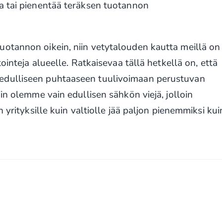
a tai pienentää teräksen tuotannon
otannon oikein, niin vetytalouden kautta meillä on
ointeja alueelle. Ratkaisevaa tällä hetkellä on, että
edulliseen puhtaaseen tuulivoimaan perustuvan
in olemme vain edullisen sähkön viejä, jolloin
 yrityksille kuin valtiolle jää paljon pienemmiksi kui