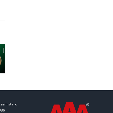
SpaceX, ESG ja
la
Yritysyhteistyö ei ole
rahoituksen uusi
nemmän
hyväntekeväisyyttä: se
todellisuus: edes
ava: se
on strategista
maailman rikkaimm
ttamaan
vastuullisuutta
miehen yhtiö ei ole 
tta
diligencen ulkopuol
saamista jo
986