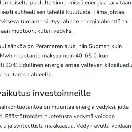
lon toiselta puolelta sinne, missä energiaa tarvitaan
isesti suhteellisen lähellä kulutusta. Tämä johtaa
rvitseva tuotanto siirtyy lähelle energialähdettä tai
vään muotoon, kuten vedyksi.
tuulisähköä on Perämeren alue, niin Suomen kuin
 Mwh:n tuotanto maksaa noin 40–65 €, kun
i 20 €. Edullinen energia antaa valtavan kilpailuedu
a tuotantoa alueelle.
aikutus investoinneille
sähköntuotantoa on muuntaa energia vedyksi, jolla
ti. Päästöttömästi tuotetusta vedystä voidaan
ia ja synteettistä maakaasua. Vedyn avulla voidaan