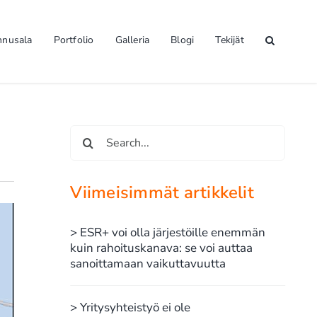
nnusala
Portfolio
Galleria
Blogi
Tekijät
Etsi
...
Viimeisimmät artikkelit
> ESR+ voi olla järjestöille enemmän
kuin rahoituskanava: se voi auttaa
sanoittamaan vaikuttavuutta
> Yritysyhteistyö ei ole