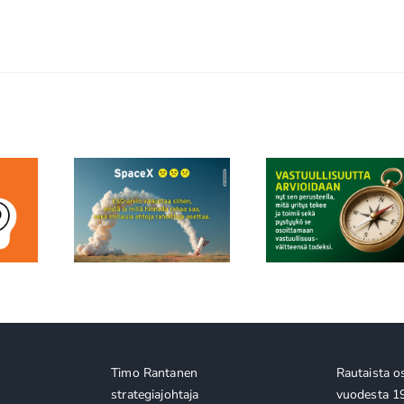
 ESG ja
ESR+ voi ol
sen uusi
Vastuullisuusviestintä
järjestöille e
us: edes
ei ole enää
kuin rahoituskan
ikkaimman
viestintäkysymys
voi auttaa sanoi
 ei ole due
vaikuttavuu
lkopuolella
Timo Rantanen
Rautaista o
strategiajohtaja
vuodesta 1