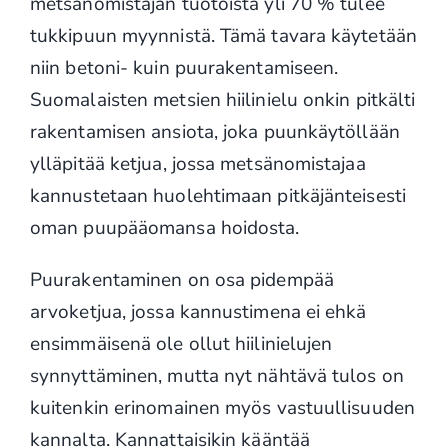
metsänomistajan tuotoista yli 70 % tulee
tukkipuun myynnistä. Tämä tavara käytetään
niin betoni- kuin puurakentamiseen.
Suomalaisten metsien hiilinielu onkin pitkälti
rakentamisen ansiota, joka puunkäytöllään
ylläpitää ketjua, jossa metsänomistajaa
kannustetaan huolehtimaan pitkäjänteisesti
oman puupääomansa hoidosta.
Puurakentaminen on osa pidempää
arvoketjua, jossa kannustimena ei ehkä
ensimmäisenä ole ollut hiilinielujen
synnyttäminen, mutta nyt nähtävä tulos on
kuitenkin erinomainen myös vastuullisuuden
kannalta. Kannattaisikin kääntää