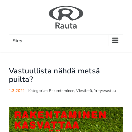
Skip
to
content
Siirry...
Vastuullista nähdä metsä
puilta?
1.3.2021
Kategoriat:
Rakentaminen
,
Viestintä
,
Yritysvastuu