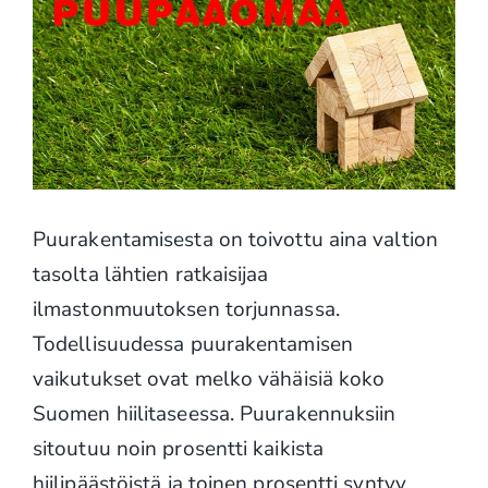
Puurakentamisesta on toivottu aina valtion
tasolta lähtien ratkaisijaa
ilmastonmuutoksen torjunnassa.
Todellisuudessa puurakentamisen
vaikutukset ovat melko vähäisiä koko
Suomen hiilitaseessa. Puurakennuksiin
sitoutuu noin prosentti kaikista
hiilipäästöistä ja toinen prosentti syntyy