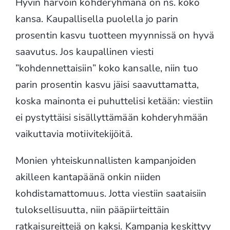
Hyvin harvoin kohderyhmänä on ns. koko
kansa. Kaupallisella puolella jo parin
prosentin kasvu tuotteen myynnissä on hyvä
saavutus. Jos kaupallinen viesti
”kohdennettaisiin” koko kansalle, niin tuo
parin prosentin kasvu jäisi saavuttamatta,
koska mainonta ei puhuttelisi ketään: viestiin
ei pystyttäisi sisällyttämään kohderyhmään
vaikuttavia motiivitekijöitä.
Monien yhteiskunnallisten kampanjoiden
akilleen kantapäänä onkin niiden
kohdistamattomuus. Jotta viestiin saataisiin
tuloksellisuutta, niin pääpiirteittäin
ratkaisureittejä on kaksi. Kampanja keskittyy