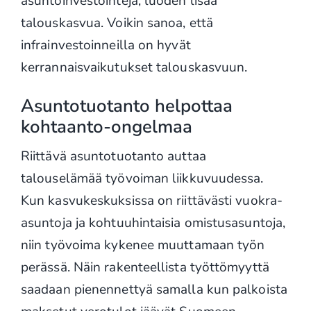
asuntoinvestointeja, luoden lisää
talouskasvua. Voikin sanoa, että
infrainvestoinneilla on hyvät
kerrannaisvaikutukset talouskasvuun.
Asuntotuotanto helpottaa
kohtaanto-ongelmaa
Riittävä asuntotuotanto auttaa
talouselämää työvoiman liikkuvuudessa.
Kun kasvukeskuksissa on riittävästi vuokra-
asuntoja ja kohtuuhintaisia omistusasuntoja,
niin työvoima kykenee muuttamaan työn
perässä. Näin rakenteellista työttömyyttä
saadaan pienennettyä samalla kun palkoista