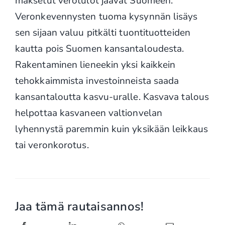
maksetut verotulot jäävät Suomeen.
Veronkevennysten tuoma kysynnän lisäys
sen sijaan valuu pitkälti tuontituotteiden
kautta pois Suomen kansantaloudesta.
Rakentaminen lieneekin yksi kaikkein
tehokkaimmista investoinneista saada
kansantaloutta kasvu-uralle. Kasvava talous
helpottaa kasvaneen valtionvelan
lyhennystä paremmin kuin yksikään leikkaus
tai veronkorotus.
Jaa tämä rautaisannos!