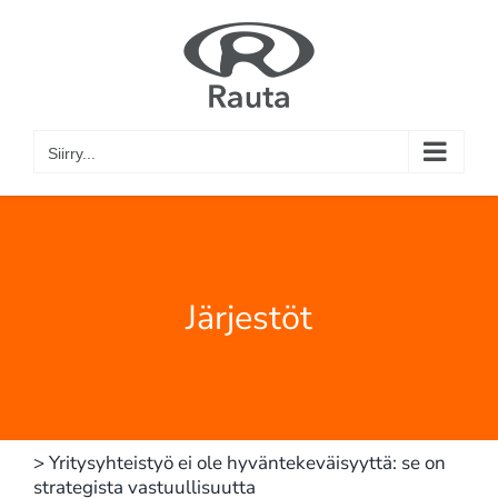
Skip
to
content
Siirry...
Järjestöt
> Yritysyhteistyö ei ole hyväntekeväisyyttä: se on
strategista vastuullisuutta