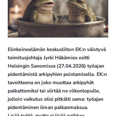
Elinkeinoelämän keskusliiton EK:n väistyvä
toimitusjohtaja Jyrki Häkämies esitti
Helsingin Sanomissa (27.04.2026) työajan
pidentämistä arkipyhien poistamisella. EK:n
tavoitteena on joko muuttaa arkipyhät
palkattomiksi tai siirtää ne viikonlopulle,
jolloin vaikutus olisi pitkälti sama: työajan
pidentäminen ilman palkanmaksua.
Lisää työtä, mutta ei lisää palkkaa