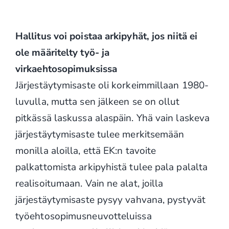
Hallitus voi poistaa arkipyhät, jos niitä ei
ole määritelty työ- ja
virkaehtosopimuksissa
Järjestäytymisaste oli korkeimmillaan 1980-
luvulla, mutta sen jälkeen se on ollut
pitkässä laskussa alaspäin. Yhä vain laskeva
järjestäytymisaste tulee merkitsemään
monilla aloilla, että EK:n tavoite
palkattomista arkipyhistä tulee pala palalta
realisoitumaan. Vain ne alat, joilla
järjestäytymisaste pysyy vahvana, pystyvät
työehtosopimusneuvotteluissa